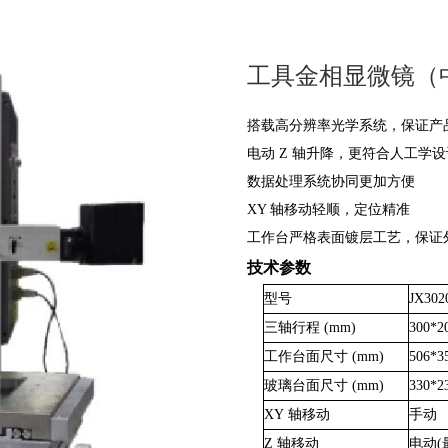
工具金相显微镜（
搭载高分辨率光学系统，保证产
电动
Z
轴升降，更符合人工学
数据处理系统协同更加方便
XY
轴移动轻顺，定位
工作台严格表面镀层工艺，保证
技术参数
型号
JX302
三轴行程
(mm)
300*2
工作台面尺寸
(mm)
506*3
玻璃台面尺寸
(mm)
330*2
XY 轴移动
手动
Z 轴移动
电动
(