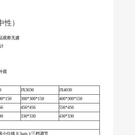
中性）
品观察无虞
设计
精准
外观
0
JX3030
JX4030
00*150
300*300*150
400*300*150
56
456*456
556*456
30
330*330
430*330
最小位移 0.3µm )/三档调节