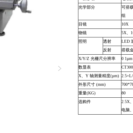
光学部分
可搭
组
目镜
10X
物镜
5X、1
照明
透射
LED 
反射
搭载
X/Y/Z 光栅尺分辨率
0 1µm
数显表
CT30
X、Y 轴测量精度(µm)
2.5+L
外形尺寸
(mm)
700*7
重量
(KG)
80
选购件
2.5
电脑