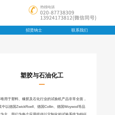
招贤纳士
联系我们
塑胶与石油化工
科唯用于塑料、橡胶及石化行业的试验机产品非常全面，
其中以德国ZwickRoell、德国Collin、德国Woywod等品
牌为主。我们为每个应用提供以定制化的试验系统为特征