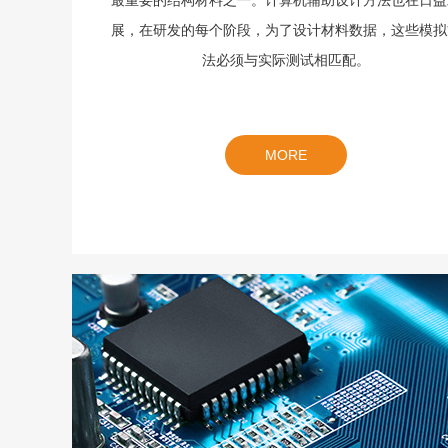
最重要的结构材料之一。计算机辅助设计方法也在日益
展，在研发的每个阶段，为了设计材料数据，这些模拟
法必须与实际测试相匹配。
MORE