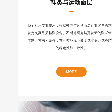
鞋类与运动面层
我们利用专业技术，根据鞋类与运动面层行业客户需求
发定制高品质检测设备。不断地研究与开发新的测试管
体制、方法和设备，在可控环境下做测试能保证试验结
的稳定性和一致性。
MORE